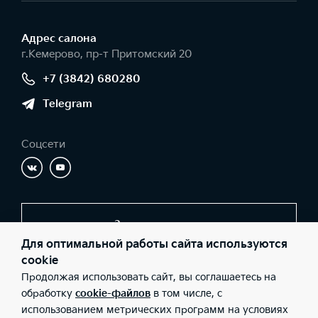
Адрес салонa
г.Кемерово, пр-т Притомский 20
+7 (3842) 680280
Telegram
Соцсети
Заказать звонок
Для оптимальной работы сайта используются
cookie
Продолжая использовать сайт, вы соглашаетесь на
© 2026 Юридические лица ООО «Ай-Би-Эм» (Фактический
адрес: г.Кемерово, пр-т Притомский 20; Телефон: +7 (3842)
обработку
cookie-файлов
в том числе, с
680280; ИНН: 4207055973; ОГРН: 1024200717320), ООО «Киа
использованием метрических программ на условиях
Россия и СНГ» (Фактический адрес: г.Москва, Валовая 26;