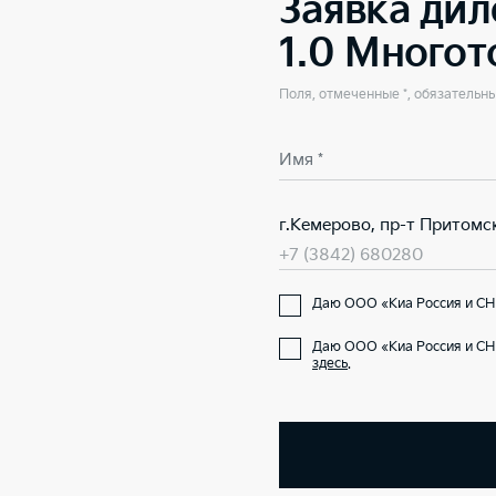
Заявка дил
1.0 Много
Поля, отмеченные *, обязательн
Имя *
г.Кемерово, пр-т Притомс
+7 (3842) 680280
Даю ООО «Киа Россия и СНГ
Даю ООО «Киа Россия и СН
здесь
.