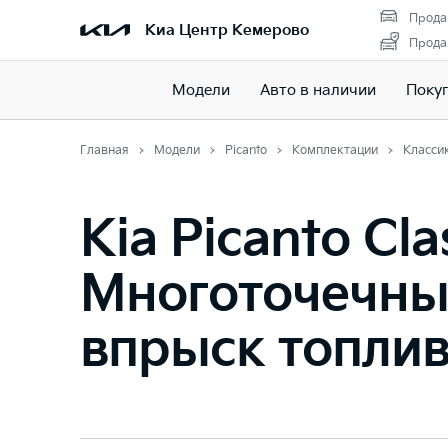
Прода
Киа Центр Кемерово
Прода
Модели
Авто в наличии
Поку
Главная
Модели
Picanto
Комплектации
Класси
Kia Picanto Clas
Многоточечн
впрыск топли