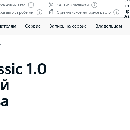
г.
пр
жа новых авто
Сервис и запчасти
Пр
жа авто с пробегом
Оригинальное моторное масло
20
пателям
Сервис
Запись на сервис
Владельцам
к
sic 1.0
ый
ва