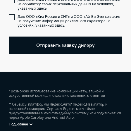
на обработку своих персональных данных на условиях,
указанных здесь
Даю ООО «Киа Россия и СНГ» и ООО «Ай-Би-Эм» согласие
на получение информации рекламного характера на
условиях,
указанных здесь
.
Отправить заявку дилеру
* Возможно использование комбинации натуральной и
искусственной кожи для отделки отдельных элементов
** Сервисы платформы Яндекс.Авто: Яндекс.Навигатор и
голосовой помощник. Сервисы Яндекс могут быть
предустановлены в мультимедийную систему или подключаться
через Apple Carplay или Android Auto.
Подробнее