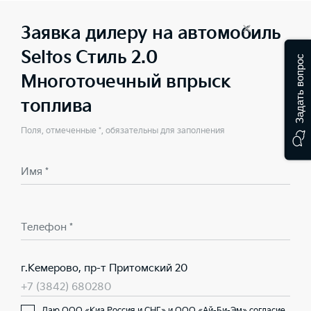
Заявка дилеру на автомобиль
×
Seltos Стиль 2.0
Задать вопрос
Многоточечный впрыск
топлива
Поля, отмеченные *, обязательны для заполнения
Имя *
Телефон *
г.Кемерово, пр-т Притомский 20
+7 (3842) 680280
Даю ООО «Киа Россия и СНГ» и ООО «Ай-Би-Эм» согласие