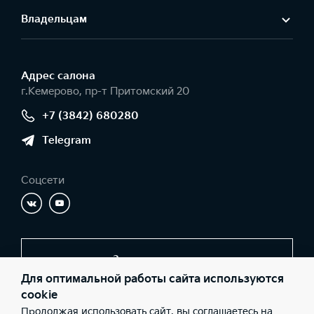
Владельцам
Адрес салонa
г.Кемерово, пр-т Притомский 20
+7 (3842) 680280
Telegram
Соцсети
Заказать звонок
Для оптимальной работы сайта используются
cookie
Продолжая использовать сайт, вы соглашаетесь на
© 2026 Юридические лица ООО «Ай-Би-Эм» (Фактический