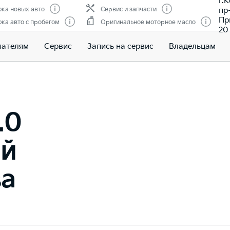
г.
пр
жа новых авто
Сервис и запчасти
Пр
жа авто с пробегом
Оригинальное моторное масло
20
пателям
Сервис
Запись на сервис
Владельцам
.0
ый
ва