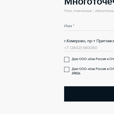
Многоточе
Поля, отмеченные *, обязательн
Имя *
г.Кемерово, пр-т Притомс
+7 (3842) 680280
Даю ООО «Киа Россия и СНГ
Даю ООО «Киа Россия и СН
здесь
.