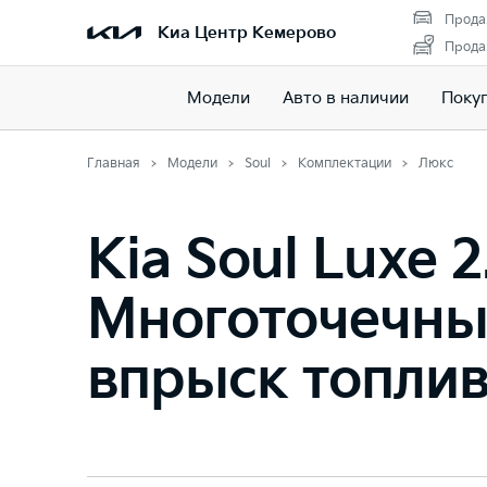
Прода
Киа Центр Кемерово
Прода
Модели
Авто в наличии
Поку
Главная
Модели
Soul
Комплектации
Люкс
Kia Soul Luxe 2
Многоточечн
впрыск топли