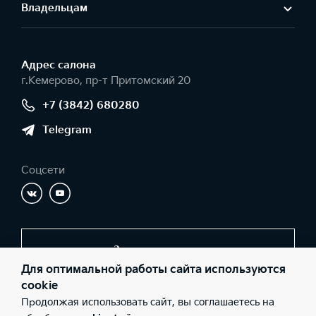
Владельцам
Адрес салонa
г.Кемерово, пр-т Притомский 20
+7 (3842) 680280
Telegram
Соцсети
Заказать звонок
Для оптимальной работы сайта используются
cookie
Продолжая использовать сайт, вы соглашаетесь на
© 2026 Юридические лица ООО «Ай-Би-Эм» (Фактический
адрес: г.Кемерово, пр-т Притомский 20; Телефон: +7 (3842)