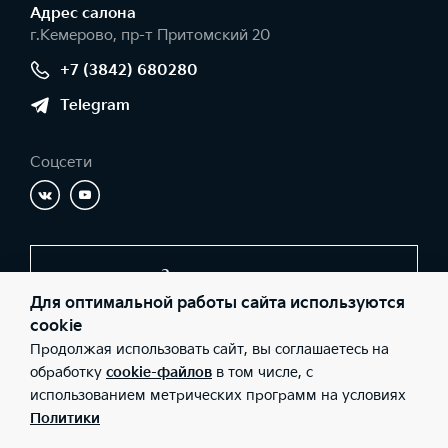
Адрес салонa
г.Кемерово, пр-т Притомский 20
+7 (3842) 680280
Telegram
Соцсети
Заказать звонок
Для оптимальной работы сайта используются
cookie
Продолжая использовать сайт, вы соглашаетесь на
© 2026 Юридические лица ООО «Ай-Би-Эм» (Фактический
адрес: г.Кемерово, пр-т Притомский 20; Телефон: +7 (3842)
обработку
cookie-файлов
в том числе, с
680280; ИНН: 4207055973; ОГРН: 1024200717320), ООО «Киа
использованием метрических программ на условиях
Россия и СНГ» (Фактический адрес: г.Москва, Валовая 26;
Телефон: 8 800 301 08 80; ИНН: 7728674093; ОГРН:
Политики
5087746291760) ведут деятельность на территории РФ в
соответствии с законодательством РФ. Реализуемые товары