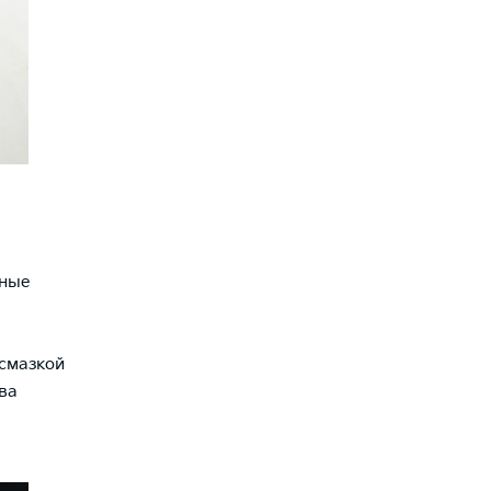
рные
 смазкой
ва