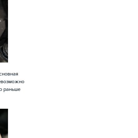
основная
невозможно
о раньше