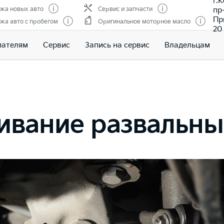
г.
пр
жа новых авто
Сервис и запчасти
Пр
жа авто с пробегом
Оригинальное моторное масло
20
пателям
Сервис
Запись на сервис
Владельцам
вание развальны