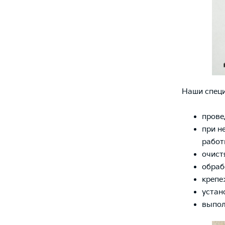
Наши спец
прове
при н
работ
очист
обраб
крепе
устан
выпол