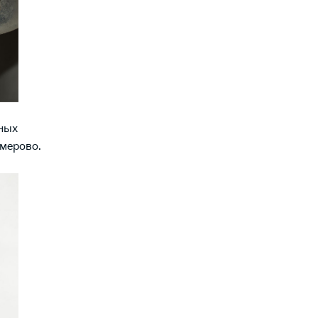
ных
емерово.