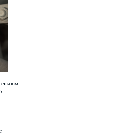
тельном
о
с