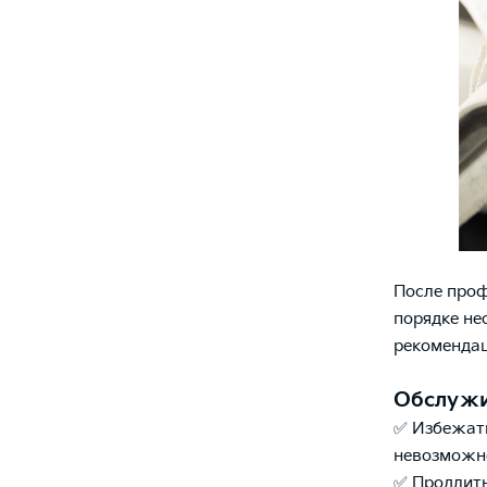
После проф
порядке не
рекомендац
Обслужи
✅ Избежать
невозможно
✅ Продлить