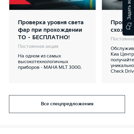
Задать вопрос
Проверка уровня света
Проверк
фар при прохождении
схожде
ТО – БЕСПЛАТНО!
Постоянна
Постоянная акция
Обслужива
Киа Центр
На одном из самых
получайте
высокотехнологичных
уникально
приборов - MAHA MLT 3000.
Check Dri
Все спецпредложения