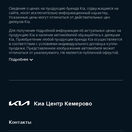
специальные программы для корпоративных
клиентов;
Сведения о ценах на продукцию бренда Kia, содержащиеся на
сайте, носят исключительно информационный характер.
оригинальные запчасти и аксессуары Kia;
Указанные цены могут отличаться от действительных цен
дилеров Kia.
сервисное обслуживание;
кузовной ремонт;
Для получения подробной информации об актуальных ценах на
продукцию Kia и наличии автомобилей обращайтесь к дилерам
техническая помощь на дорогах;
Kia. Приобретение любой продукции бренда Kia осуществляется
в соответствии с условиями индивидуального договора купли-
эвакуатор.
продажи. Представленное изображение автомобиля может
отличаться от реализуемого. Не является публичной офертой.
Ждём Вас в наших дилерских центрах!
Подробнее
Киа Центр Кемерово
Контакты