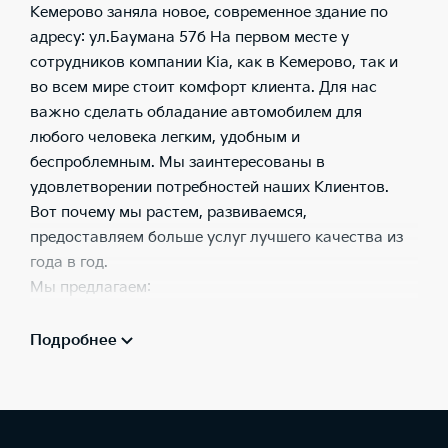
Кемерово заняла новое, современное здание по
адресу: ул.Баумана 57б На первом месте у
сотрудников компании Kia, как в Кемерово, так и
во всем мире стоит комфорт клиента. Для нас
важно сделать обладание автомобилем для
любого человека легким, удобным и
беспроблемным. Мы заинтересованы в
удовлетворении потребностей наших Клиентов.
Вот почему мы растем, развиваемся,
предоставляем больше услуг лучшего качества из
года в год.
Мы предлагаем:
весь модельный ряд автомобилей Kia;
Подробнее
тест-драйв всего модельного ряда Kia;
услуги кредитования, страхования, лизинг;
автомобили с пробегом;
Trade-In;