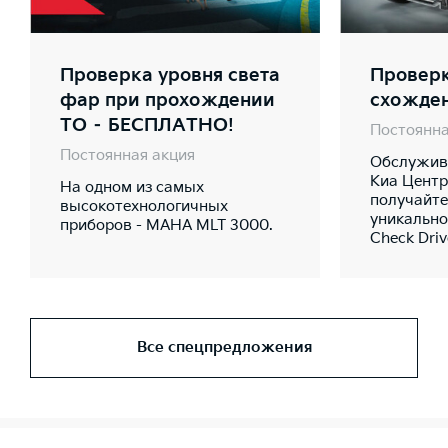
Проверка уровня света
Проверк
фар при прохождении
схожде
ТО – БЕСПЛАТНО!
Постоянна
Постоянная акция
Обслужива
Киа Центр
На одном из самых
получайте
высокотехнологичных
уникально
приборов - MAHA MLT 3000.
Check Dri
Все спецпредложения