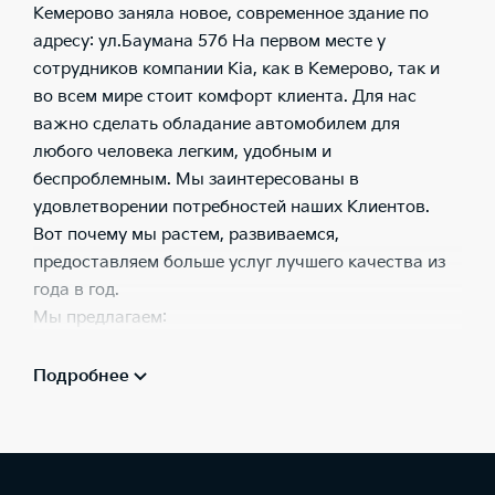
Кемерово заняла новое, современное здание по
адресу: ул.Баумана 57б На первом месте у
сотрудников компании Kia, как в Кемерово, так и
во всем мире стоит комфорт клиента. Для нас
важно сделать обладание автомобилем для
любого человека легким, удобным и
беспроблемным. Мы заинтересованы в
удовлетворении потребностей наших Клиентов.
Вот почему мы растем, развиваемся,
предоставляем больше услуг лучшего качества из
года в год.
Мы предлагаем:
весь модельный ряд автомобилей Kia;
Подробнее
тест-драйв всего модельного ряда Kia;
услуги кредитования, страхования, лизинг;
автомобили с пробегом;
Trade-In;