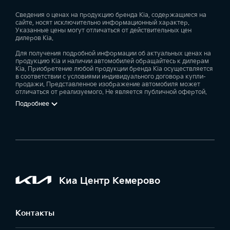
специальные программы для корпоративных
клиентов;
Сведения о ценах на продукцию бренда Kia, содержащиеся на
сайте, носят исключительно информационный характер.
оригинальные запчасти и аксессуары Kia;
Указанные цены могут отличаться от действительных цен
дилеров Kia.
сервисное обслуживание;
кузовной ремонт;
Для получения подробной информации об актуальных ценах на
продукцию Kia и наличии автомобилей обращайтесь к дилерам
техническая помощь на дорогах;
Kia. Приобретение любой продукции бренда Kia осуществляется
в соответствии с условиями индивидуального договора купли-
эвакуатор.
продажи. Представленное изображение автомобиля может
отличаться от реализуемого. Не является публичной офертой.
Ждём Вас в наших дилерских центрах!
Подробнее
Киа Центр Кемерово
Контакты