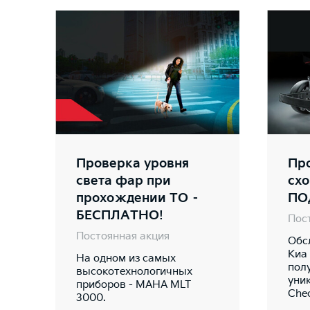
Проверка уровня
Про
света фар при
сх
прохождении ТО –
ПО
БЕСПЛАТНО!
Пос
Постоянная акция
Обс
Киа
На одном из самых
пол
высокотехнологичных
уни
приборов - MAHA MLT
Che
3000.