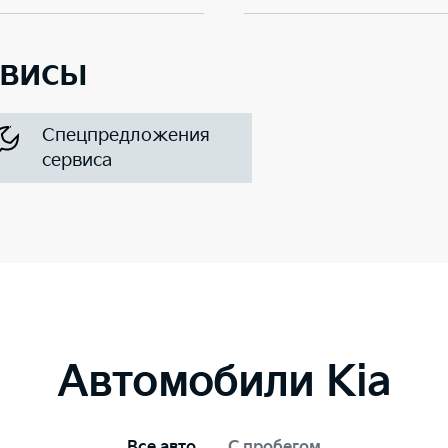
рвисы
Спецпредложения
сервиса
Автомобили Kia
Все авто
С пробегом