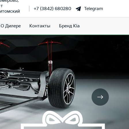
Кемерово,
-т
+7 (3842) 680280
Telegram
итомский
О Дилере
Контакты
Бренд Kia