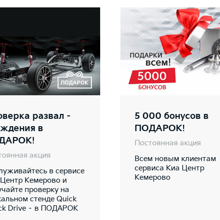
верка развал -
5 000 бонусов в
ождения в
ПОДАРОК!
ДАРОК!
Постоянная акция
тоянная акция
Всем новым клиентам
сервиса Киа Центр
луживайтесь в сервисе
Кемерово
 Центр Кемерово и
учайте проверку на
кальном стенде Quick
ck Drive – в ПОДАРОК