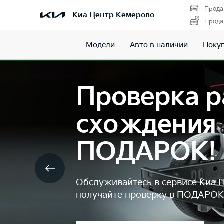
Прода
Киа Центр Кемерово
Прода
Модели
Авто в наличии
Поку
Проверка
света фа
прохожд
БЕСПЛА
На одном из самых высок
MAHA MLT 3000