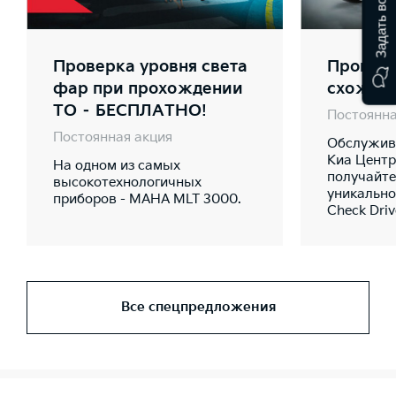
Задать вопрос
Проверка уровня света
Проверк
фар при прохождении
схожде
ТО – БЕСПЛАТНО!
Постоянна
Постоянная акция
Обслужива
Киа Центр
На одном из самых
получайте
высокотехнологичных
уникально
приборов - MAHA MLT 3000.
Check Dri
Все спецпредложения