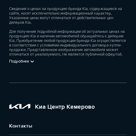
специальные программы для корпоративных
клиентов;
Сведения о ценах на продукцию бренда Kia, содержащиеся на
сайте, носят исключительно информационный характер.
оригинальные запчасти и аксессуары Kia;
Указанные цены могут отличаться от действительных цен
дилеров Kia.
сервисное обслуживание;
кузовной ремонт;
Для получения подробной информации об актуальных ценах на
продукцию Kia и наличии автомобилей обращайтесь к дилерам
техническая помощь на дорогах;
Kia. Приобретение любой продукции бренда Kia осуществляется
в соответствии с условиями индивидуального договора купли-
эвакуатор.
продажи. Представленное изображение автомобиля может
отличаться от реализуемого. Не является публичной офертой.
Ждём Вас в наших дилерских центрах!
Подробнее
Киа Центр Кемерово
Контакты