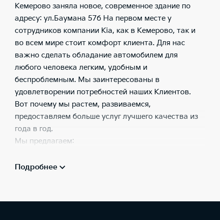
Кемерово заняла новое, современное здание по
адресу: ул.Баумана 57б На первом месте у
сотрудников компании Kia, как в Кемерово, так и
во всем мире стоит комфорт клиента. Для нас
важно сделать обладание автомобилем для
любого человека легким, удобным и
беспроблемным. Мы заинтересованы в
удовлетворении потребностей наших Клиентов.
Вот почему мы растем, развиваемся,
предоставляем больше услуг лучшего качества из
года в год.
Мы предлагаем:
весь модельный ряд автомобилей Kia;
Подробнее
тест-драйв всего модельного ряда Kia;
услуги кредитования, страхования, лизинг;
автомобили с пробегом;
Trade-In;