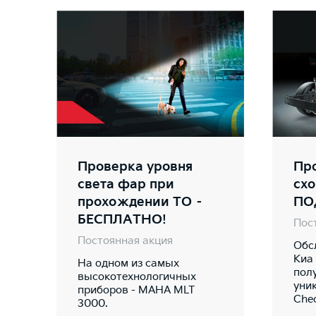
Проверка уровня
Про
света фар при
сх
прохождении ТО –
ПО
БЕСПЛАТНО!
Пос
Постоянная акция
Обс
Киа
На одном из самых
пол
высокотехнологичных
уни
приборов - MAHA MLT
Che
3000.