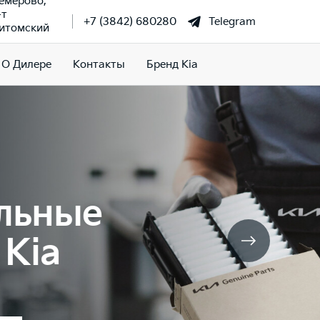
Кемерово,
-т
+7 (3842) 680280
Telegram
итомский
О Дилере
Контакты
Бренд Kia