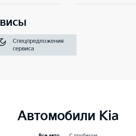
рвисы
Спецпредложения
сервиса
Автомобили Kia
Все авто
С пробегом