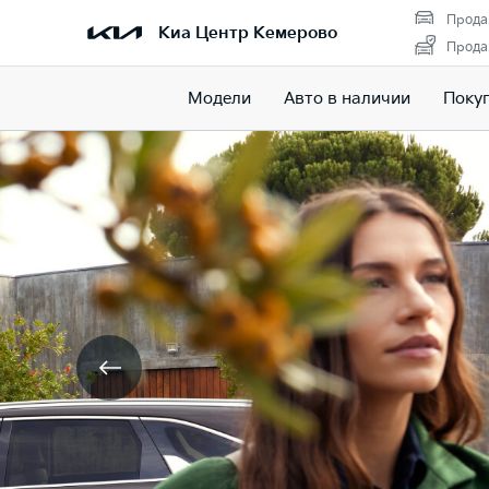
Прода
Киа Центр Кемерово
Прода
Модели
Авто в наличии
Поку
Оригиналь
запчасти Ki