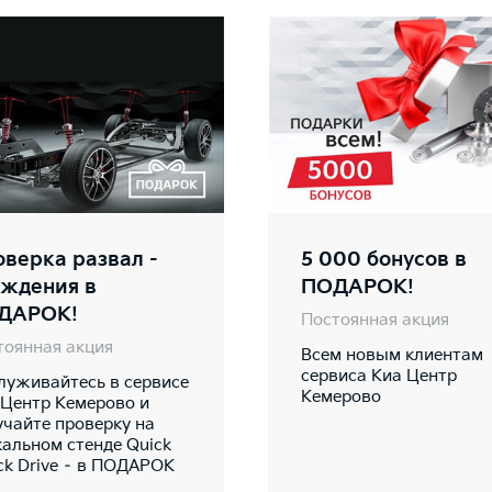
верка развал -
5 000 бонусов в
ождения в
ПОДАРОК!
ДАРОК!
Постоянная акция
тоянная акция
Всем новым клиентам
сервиса Киа Центр
луживайтесь в сервисе
Кемерово
 Центр Кемерово и
учайте проверку на
кальном стенде Quick
ck Drive – в ПОДАРОК