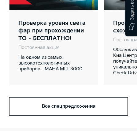
Задать вопрос
Проверка уровня света
Проверк
фар при прохождении
схожде
ТО – БЕСПЛАТНО!
Постоянна
Постоянная акция
Обслужива
Киа Центр
На одном из самых
получайте
высокотехнологичных
уникально
приборов - MAHA MLT 3000.
Check Dri
Все спецпредложения