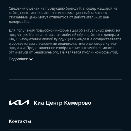
специальные программы для корпоративных
клиентов;
Сведения о ценах на продукцию бренда Kia, содержащиеся на
сайте, носят исключительно информационный характер.
оригинальные запчасти и аксессуары Kia;
Указанные цены могут отличаться от действительных цен
дилеров Kia.
сервисное обслуживание;
кузовной ремонт;
Для получения подробной информации об актуальных ценах на
продукцию Kia и наличии автомобилей обращайтесь к дилерам
техническая помощь на дорогах;
Kia. Приобретение любой продукции бренда Kia осуществляется
в соответствии с условиями индивидуального договора купли-
эвакуатор.
продажи. Представленное изображение автомобиля может
отличаться от реализуемого. Не является публичной офертой.
Ждём Вас в наших дилерских центрах!
Подробнее
Киа Центр Кемерово
Контакты