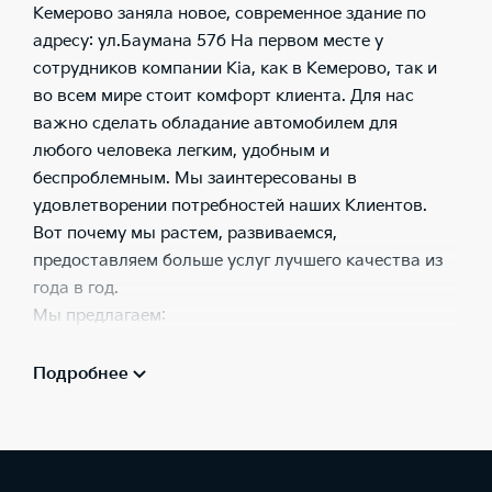
Кемерово заняла новое, современное здание по
адресу: ул.Баумана 57б На первом месте у
сотрудников компании Kia, как в Кемерово, так и
во всем мире стоит комфорт клиента. Для нас
важно сделать обладание автомобилем для
любого человека легким, удобным и
беспроблемным. Мы заинтересованы в
удовлетворении потребностей наших Клиентов.
Вот почему мы растем, развиваемся,
предоставляем больше услуг лучшего качества из
года в год.
Мы предлагаем:
весь модельный ряд автомобилей Kia;
Подробнее
тест-драйв всего модельного ряда Kia;
услуги кредитования, страхования, лизинг;
автомобили с пробегом;
Trade-In;